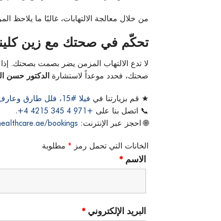
من خلال معالجة الالتهابات، غالبًا ما يلاحظ ا
تحكّم في صحتك مع زين كلين
لا تدع الالتهاب المزمن يضر بصمت بصحتك. إذا 
صحتك، فحدد موعداً لاستشارة
الدكتور حسن ال
★ قم بزيارتنا في
فيلا #15، فلل طارق وعارف – طريق الوصل، البدع، دبي، الإمارات العربية المتحدة
📞 اتصل بنا على
+971 4 345 4215 4+
.
🌐 احجز عبر الإنترنت:
ealthcare.ae/bookings
الخانات التي تحمل رمز
*
مطلوبة
الاسم
*
البريد الإلكتروني
*