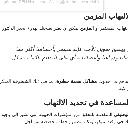
blication partagée par ZEN Healthcare Clinic (@zenhealthcaredxb)
لالتهاب المزمن
التهاب
المستمر أو
المزمن
يمكن أن يضر بصحتك بهدوء. يحذر الدكتور
ويصبح طويل الأمد، فإنه سيضر بأجسامنا أكثر مما
صلنا ودماغنا وأعضائنا – أي على النظام بأكمله بشكل
 يساهم في حدوث
مشاكل صحية خطيرة،
بما في ذلك الشيخوخة المبكر
اكية.
مساعدة في تحديد الالتهاب
لوظيفي
المتقدمة للتحقق من المؤشرات الحيوية التي تشير إلى وجود
سمك في وقت مبكر، يمكننا تصميم خطة مخصصة من أجل: