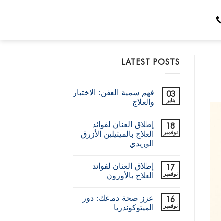
LATEST POSTS
فهم سمية العفن: الاختبار
03
يناير
والعلاج
لا
توجد
إطلاق العنان لفوائد
18
تعليقات
على
نوفمبر
العلاج بالميثيلين الأزرق
فهم
الوريدي
سمية
العفن:
لا
الاختبار
توجد
والعلاج
إطلاق العنان لفوائد
17
تعليقات
على
نوفمبر
العلاج بالأوزون
إطلاق
العنان
لا
لفوائد
توجد
عزز صحة دماغك: دور
16
العلاج
تعليقات
على
بالميثيلين
نوفمبر
الميتوكوندريا
الأزرق
إطلاق
العنان
الوريدي
لا