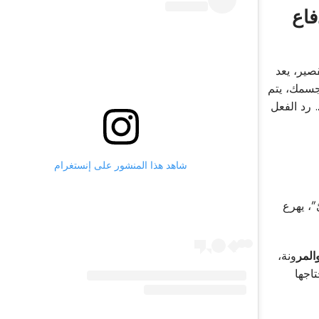
فاع
صير، يعد
 جسمك، يتم
. رد الفعل
شاهد هذا المنشور على إنستغرام
”، يهرع
المر
ونة،
اجها