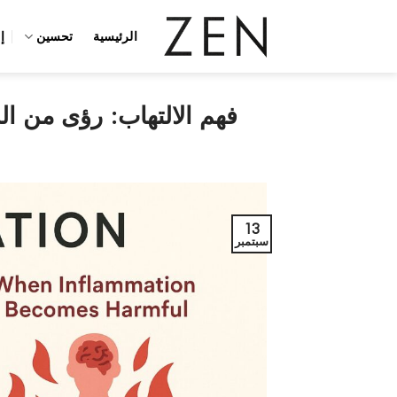
خطي
لمحتوى
الرئيسية
تحسين
إ
فهم الالتهاب: رؤى من ا
13
سبتمبر