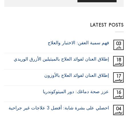
LATEST POSTS
فهم سمية العفن: الاختبار والعلاج
03
يناير
لا
توجد
تعليقات
إطلاق العنان لفوائد العلاج بالميثيلين الأزرق الوريدي
18
على
فهم
نوفمبر
لا
سمية
توجد
العفن:
تعليقات
الاختبار
إطلاق العنان لفوائد العلاج بالأوزون
17
على
والعلاج
إطلاق
نوفمبر
لا
العنان
توجد
لفوائد
تعليقات
العلاج
عزز صحة دماغك: دور الميتوكوندريا
16
على
بالميثيلين
إطلاق
نوفمبر
لا
الأزرق
العنان
توجد
الوريدي
لفوائد
تعليقات
العلاج
احصلي على بشرة شابة: أفضل 3 علاجات غير جراحية
04
على
بالأوزون
عزز
نوفمبر
لا
صحة
توجد
دماغك:
تعليقات
دور
على
الميتوكوندريا