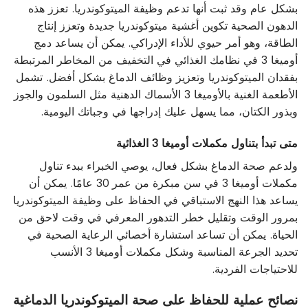
بشكل عام وقد ثبت أنها تدعم وظيفة الميتوكوندريا. تعزز هذه
الدهون الصحية تكوين أغشية ميتوكوندريا جديدة وتعزز إنتاج
الطاقة، وهو أمر حيوي للأداء الإدراكي. يمكن أن يساعد دمج
أوميغا 3 في نظامك الغذائي في التخفيف من المخاطر المرتبطة
بفقدان الميتوكوندريا وتعزيز وظائف الدماغ بشكل أفضل. تشمل
الأطعمة الغنية بالأوميغا 3 الأسماك الدهنية مثل السلمون والجوز
وبذور الكتان، مما يسهل عليك إدراجها في وجباتك اليومية.
متى تبدأ بتناول مكملات أوميغا 3 الغذائية
ولدعم صحة الدماغ بشكل فعال، يوصي الخبراء ببدء تناول
مكملات أوميغا 3 في سن مبكرة من عمر 30 عامًا. يمكن أن
يساعد هذا النهج الاستباقي في الحفاظ على وظيفة الميتوكوندريا
بمرور الوقت وتقليل خطر التدهور المعرفي في وقت لاحق من
الحياة. يمكن أن تساعد استشارة أخصائي الرعاية الصحية في
تحديد الجرعة المناسبة وشكل مكملات أوميغا 3 الأنسب
للاحتياجات الفردية.
نصائح عملية للحفاظ على صحة الميتوكوندريا الدماغية