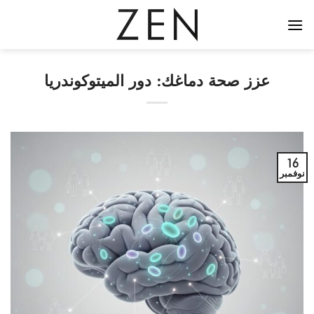
خطي
لمحتوى
عزز صحة دماغك: دور الميتوكوندريا
16
نوفمبر