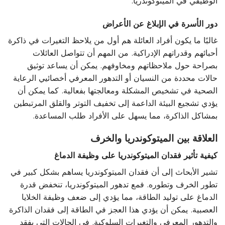
الوظيفي في الميتوكوندريا.
دور الأسرة في الإبلاغ عن الأعراض
غالبًا ما يكون أفراد العائلة هم أول من يلاحظ التغيرات في ذاكرة
أحبائهم وقدراتهم الإدراكية. من المهم أن تتواصل العائلات
بصراحة حول ملاحظاتهم ومخاوفهم. يمكن أن يساعد توثيق
حالات محددة من النسيان أو التدهور المعرفي أخصائيي الرعاية
الصحية في تشخيص المشكلة ومعالجتها بفعالية. كما يمكن أن
يؤدي تشجيع البيئة الداعمة إلى تخفيف التوتر والقلق المرتبطين
بمشاكل الذاكرة، مما يسهل على الأفراد طلب المساعدة.
العلاقة بين الميتوكوندريا والخرف
كيفية تأثير فقدان الميتوكوندريا على وظيفة الدماغ
تشير الأبحاث إلى أن فقدان الميتوكوندريا يساهم بشكل كبير في
تطور الخرف وتطوره. فمع تدهور الميتوكوندريا، تنخفض قدرة
الدماغ على توليد الطاقة، مما يؤدي إلى ضعف وظيفة الخلايا
العصبية. يمكن أن يؤدي هذا العجز في الطاقة إلى فقدان الذاكرة
والتدهور المعرفي والتغيرات السلوكية. في الحالات التي يفقد