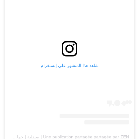
شاهد هذا المنشور على إنستغرام
Une publication partagée partagée par ZEN | صيدلية | جمال | صحة (@zenhealthcare)