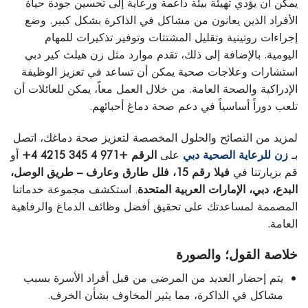
يمكن أن يؤدي تهيئة بيئة داعمة ورعاية إلى تحسين جودة حياة
الأفراد الذين يعانون من مشاكل في الذاكرة بشكل كبير. وضع
إجراءات روتينية وتقليل المشتتات وتوفير تذكيرات للمهام
اليومية. بالإضافة إلى ذلك،
تقدم
موارد مثل
زن هيلث كير دبي
استشارات وعلاجات صحية يمكن أن تساعد في تعزيز الوظيفة
الإدراكية والصحة العامة
. من خلال العمل معاً، يمكن للعائلات أن
تلعب دوراً أساسياً في دعم صحة دماغ أحبائهم.
لمزيد من النصائح والحلول المخصصة لتعزيز صحة دماغك، اتصل
بـ
زن للرعاية الصحية دبي
على
الرقم +971 4 345 4215 4+
أو
قم بزيارتنا في
فيلا رقم 15، فلل طارق وعارف – طريق الوصل،
البدع، دبي، الإمارات العربية المتحدة
. استكشف مجموعة خدماتنا
المصممة لمساعدتك على تحقيق أفضل وظائف الدماغ والرفاهية
العامة.
خلاصة القول؛ والصورة
يتم إحضار العديد من المرضى من قبل أفراد الأسرة بسبب
مشاكل في الذاكرة، مما يثير المخاوف بشأن الخرف.