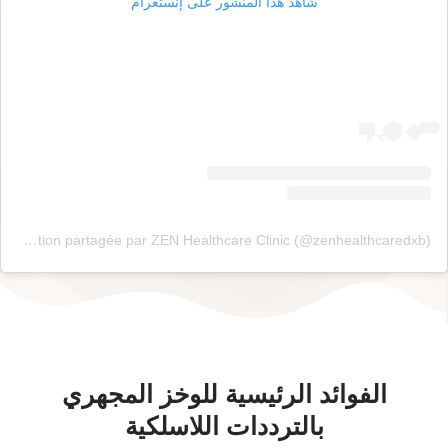
شاهد هذا المنشور على إنستغرام
Une publication partagée par ZEN Healthcare Clinic (@zenhealthcaredxb)
الفوائد الرئيسية للوخز المجهري
بالترددات اللاسلكية