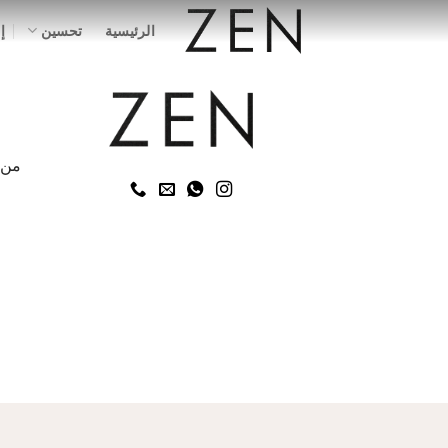
خطي
الرئيسية
تحسين
إ
لمحتوى
من السا